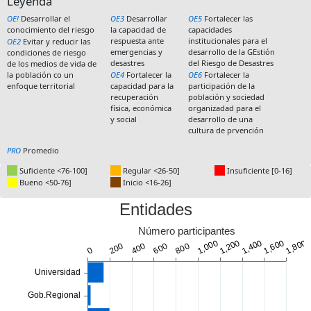
Leyenda
OE!
Desarrollar el
OE3
Desarrollar
OE5
Fortalecer las
conocimiento del riesgo
la capacidad de
capacidades
respuesta ante
institucionales para el
OE2
Evitar y reducir las
emergencias y
desarrollo de la GEstión
condiciones de riesgo
desastres
del Riesgo de Desastres
de los medios de vida de
la población co un
OE4
Fortalecer la
OE6
Fortalecer la
enfoque territorial
capacidad para la
participación de la
recuperación
población y sociedad
física, económica
organizadad para el
y social
desarrollo de una
cultura de prvención
PRO
Promedio
Suficiente <76-100]
Regular <26-50]
Insuficiente [0-16]
Bueno <50-76]
Inicio <16-26]