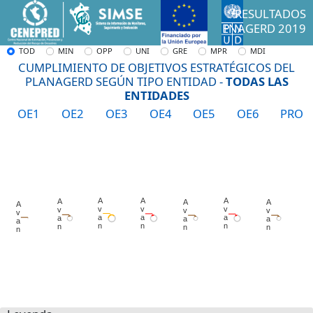
RESULTADOS
ENAGERD 2019
TOD
MIN
OPP
UNI
GRE
MPR
MDI
CUMPLIMIENTO DE OBJETIVOS ESTRATÉGICOS DEL
PLANAGERD SEGÚN TIPO ENTIDAD -
TODAS LAS
ENTIDADES
OE1
OE2
OE3
OE4
OE5
OE6
PRO
CanvasJS.com
CanvasJS.com
CanvasJS.com
CanvasJS.com
CanvasJS.com
CanvasJS.com
CanvasJS.com