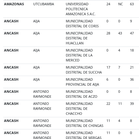
AMAZONAS
UTCUBAMBA
UNIVERSIDAD
24
NC
63
POLITECNICA
AMAZONICA S.A.C.
ANCASH
AIJA
MUNICIPALIDAD
0
0
9
DISTRITAL DE CORIS
ANCASH
AIJA
MUNICIPALIDAD
28
43
47
DISTRITAL DE
HUACLLAN
ANCASH
AIJA
MUNICIPALIDAD
0
4
18
DISTRITAL DE LA
MERCED
ANCASH
AIJA
MUNICIPALIDAD
17
7
21
DISTRITAL DE SUCCHA
ANCASH
AIJA
MUNICIPALIDAD
6
0
36
PROVINCIAL DE AIJA
ANCASH
ANTONIO
MUNICIPALIDAD
0
0
8
RAYMONDI
DISTRITAL DE ACZO
ANCASH
ANTONIO
MUNICIPALIDAD
22
11
39
RAYMONDI
DISTRITAL DE
CHACCHO
ANCASH
ANTONIO
MUNICIPALIDAD
11
4
8
RAYMONDI
DISTRITAL DE CHINGAS
ANCASH
ANTONIO
MUNICIPALIDAD
11
0
0
RAYMONDI
DISTRITAL DE MIRGAS