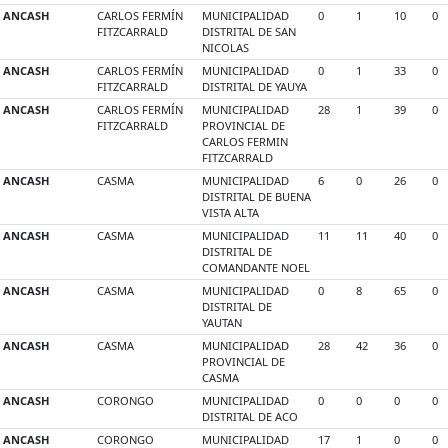
ANCASH
CARLOS FERMÍN
MUNICIPALIDAD
0
1
10
0
FITZCARRALD
DISTRITAL DE SAN
NICOLAS
ANCASH
CARLOS FERMÍN
MUNICIPALIDAD
0
1
33
0
FITZCARRALD
DISTRITAL DE YAUYA
ANCASH
CARLOS FERMÍN
MUNICIPALIDAD
28
1
39
0
FITZCARRALD
PROVINCIAL DE
CARLOS FERMIN
FITZCARRALD
ANCASH
CASMA
MUNICIPALIDAD
6
0
26
0
DISTRITAL DE BUENA
VISTA ALTA
ANCASH
CASMA
MUNICIPALIDAD
11
11
40
0
DISTRITAL DE
COMANDANTE NOEL
ANCASH
CASMA
MUNICIPALIDAD
0
8
65
0
DISTRITAL DE
YAUTAN
ANCASH
CASMA
MUNICIPALIDAD
28
42
36
0
PROVINCIAL DE
CASMA
ANCASH
CORONGO
MUNICIPALIDAD
0
0
0
0
DISTRITAL DE ACO
ANCASH
CORONGO
MUNICIPALIDAD
17
1
0
0