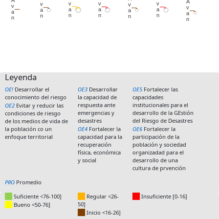
Leyenda
CanvasJS.com
CanvasJS.com
CanvasJS.com
CanvasJS.com
CanvasJS.com
CanvasJS.com
CanvasJS.com
OE!
Desarrollar el
OE3
Desarrollar
OE5
Fortalecer las
conocimiento del riesgo
la capacidad de
capacidades
respuesta ante
institucionales para el
OE2
Evitar y reducir las
emergencias y
desarrollo de la GEstión
condiciones de riesgo
desastres
del Riesgo de Desastres
de los medios de vida de
la población co un
OE4
Fortalecer la
OE6
Fortalecer la
enfoque territorial
capacidad para la
participación de la
recuperación
población y sociedad
física, económica
organizadad para el
y social
desarrollo de una
cultura de prvención
PRO
Promedio
Suficiente <76-100]
Regular <26-
Insuficiente [0-16]
50]
Bueno <50-76]
Inicio <16-26]