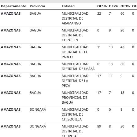
Departamento
Provincia
Entidad
OE1%
OE2%
OE3%
OE
AMAZONAS
BAGUA
MUNICIPALIDAD
22
7
60
0
DISTRITAL DE
ARAMANGO
AMAZONAS
BAGUA
MUNICIPALIDAD
0
9
20
0
DISTRITAL DE
COPALLIN
AMAZONAS
BAGUA
MUNICIPALIDAD
11
10
43
0
DISTRITAL DE EL
PARCO
AMAZONAS
BAGUA
MUNICIPALIDAD
61
18
86
0
DISTRITAL DE IMAZA
AMAZONAS
BAGUA
MUNICIPALIDAD
17
11
9
0
DISTRITAL DE LA
PECA
AMAZONAS
BAGUA
MUNICIPALIDAD
17
7
18
0
PROVINCIAL DE
BAGUA
AMAZONAS
BONGARÁ
MUNICIPALIDAD
0
0
8
0
DISTRITAL DE
CHISQUILLA
AMAZONAS
BONGARÁ
MUNICIPALIDAD
89
8
20
0
DISTRITAL DE
CHURUJA