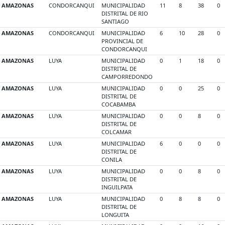
AMAZONAS
CONDORCANQUI
MUNICIPALIDAD
11
8
38
0
DISTRITAL DE RIO
SANTIAGO
AMAZONAS
CONDORCANQUI
MUNICIPALIDAD
6
10
28
0
PROVINCIAL DE
CONDORCANQUI
AMAZONAS
LUYA
MUNICIPALIDAD
0
1
18
0
DISTRITAL DE
CAMPORREDONDO
AMAZONAS
LUYA
MUNICIPALIDAD
0
0
25
0
DISTRITAL DE
COCABAMBA
AMAZONAS
LUYA
MUNICIPALIDAD
0
0
8
0
DISTRITAL DE
COLCAMAR
AMAZONAS
LUYA
MUNICIPALIDAD
6
0
0
0
DISTRITAL DE
CONILA
AMAZONAS
LUYA
MUNICIPALIDAD
0
0
8
0
DISTRITAL DE
INGUILPATA
AMAZONAS
LUYA
MUNICIPALIDAD
0
8
8
0
DISTRITAL DE
LONGUITA