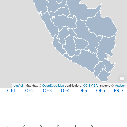
Leaflet
| Map data ©
OpenStreetMap
contributors,
CC-BY-SA
, Imagery ©
Mapbox
OE1
OE2
OE3
OE4
OE5
OE6
PRO