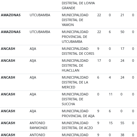
DISTRITAL DE LONYA
GRANDE
AMAZONAS
UTCUBAMBA
MUNICIPALIDAD
22
0
21
0
DISTRITAL DE
YAMON
AMAZONAS
UTCUBAMBA
MUNICIPALIDAD
22
6
50
0
PROVINCIAL DE
UTCUBAMBA
ANCASH
AIJA
MUNICIPALIDAD
9
0
17
0
DISTRITAL DE CORIS
ANCASH
AIJA
MUNICIPALIDAD
17
0
24
0
DISTRITAL DE
HUACLLAN
ANCASH
AIJA
MUNICIPALIDAD
6
4
24
0
DISTRITAL DE LA
MERCED
ANCASH
AIJA
MUNICIPALIDAD
0
11
0
0
DISTRITAL DE
SUCCHA
ANCASH
AIJA
MUNICIPALIDAD
9
6
0
0
PROVINCIAL DE AIJA
ANCASH
ANTONIO
MUNICIPALIDAD
9
15
55
0
RAYMONDI
DISTRITAL DE ACZO
ANCASH
ANTONIO
MUNICIPALIDAD
9
0
38
0