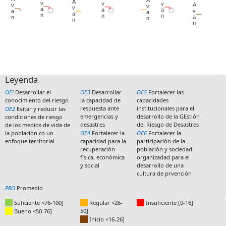
Leyenda
CanvasJS.com
CanvasJS.com
CanvasJS.com
CanvasJS.com
CanvasJS.com
CanvasJS.com
CanvasJS.com
OE!
Desarrollar el
OE3
Desarrollar
OE5
Fortalecer las
conocimiento del riesgo
la capacidad de
capacidades
respuesta ante
institucionales para el
OE2
Evitar y reducir las
emergencias y
desarrollo de la GEstión
condiciones de riesgo
desastres
del Riesgo de Desastres
de los medios de vida de
la población co un
OE4
Fortalecer la
OE6
Fortalecer la
enfoque territorial
capacidad para la
participación de la
recuperación
población y sociedad
física, económica
organizadad para el
y social
desarrollo de una
cultura de prvención
PRO
Promedio
Suficiente <76-100]
Regular <26-
Insuficiente [0-16]
50]
Bueno <50-76]
Inicio <16-26]