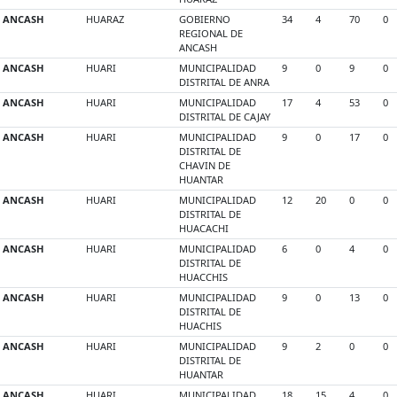
ANCASH
HUARAZ
GOBIERNO
34
4
70
0
REGIONAL DE
ANCASH
ANCASH
HUARI
MUNICIPALIDAD
9
0
9
0
DISTRITAL DE ANRA
ANCASH
HUARI
MUNICIPALIDAD
17
4
53
0
DISTRITAL DE CAJAY
ANCASH
HUARI
MUNICIPALIDAD
9
0
17
0
DISTRITAL DE
CHAVIN DE
HUANTAR
ANCASH
HUARI
MUNICIPALIDAD
12
20
0
0
DISTRITAL DE
HUACACHI
ANCASH
HUARI
MUNICIPALIDAD
6
0
4
0
DISTRITAL DE
HUACCHIS
ANCASH
HUARI
MUNICIPALIDAD
9
0
13
0
DISTRITAL DE
HUACHIS
ANCASH
HUARI
MUNICIPALIDAD
9
2
0
0
DISTRITAL DE
HUANTAR
ANCASH
HUARI
MUNICIPALIDAD
18
15
4
0