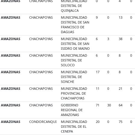
AMAZONAS
CHACHAPOYAS
MUNICIPALIDAD
0
0
4
0
DISTRITAL DE
QUINJALCA
AMAZONAS
CHACHAPOYAS
MUNICIPALIDAD
9
0
13
0
DISTRITAL DE SAN
FRANCISCO DE
DAGUAS
AMAZONAS
CHACHAPOYAS
MUNICIPALIDAD
6
3
38
0
DISTRITAL DE SAN
ISIDRO DE MAINO
AMAZONAS
CHACHAPOYAS
MUNICIPALIDAD
6
0
8
0
DISTRITAL DE
SOLOCO
AMAZONAS
CHACHAPOYAS
MUNICIPALIDAD
17
0
8
0
DISTRITAL DE
SONCHE
AMAZONAS
CHACHAPOYAS
MUNICIPALIDAD
11
0
21
0
PROVINCIAL DE
CHACHAPOYAS
AMAZONAS
CHACHAPOYAS
GOBIERNO
71
30
64
0
REGIONAL DE
AMAZONAS
AMAZONAS
CONDORCANQUI
MUNICIPALIDAD
20
0
75
0
DISTRITAL DE EL
CENEPA