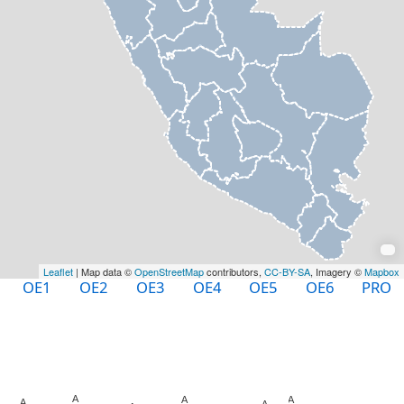
Leaflet
| Map data ©
OpenStreetMap
contributors,
CC-BY-SA
, Imagery ©
Mapbox
OE1
OE2
OE3
OE4
OE5
OE6
PRO