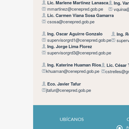
Lic. Marlene Martinez Lanasca
Ing. Va
mmartinez@cenepred.gob.pe
vquina@
Lic. Carmen Viana Sosa Gamarra
csosa@cenepred.gob.pe
Ing. Oscar Aguirre Gonzalo
Ing. 
supervisorgrd1@cenepred.gob.pe
superv
Ing. Jorge Lima Florez
supervisorgrd3@cenepred.gob.pe
Ing. Katerine Huaman Rios
Lic. César 
khuaman@cenepred.gob.pe
cstrelles@g
Eco. Javier Tafur
jtafur@cenepred.gob.pe
UBÍCANOS
A