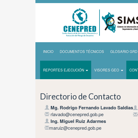
INICIO
DOCUMENTOS TÉCNICOS
GLOSARIO GRD
REPORTES EJECUCIÓN
VISORES GEO
CON
Directorio de Contacto
Mg. Rodrigo Fernando Lavado Saldias
rlavado@cenepred.gob.pe
Ing. Miguel Ruiz Adarmes
maruiz@cenepred.gob.pe